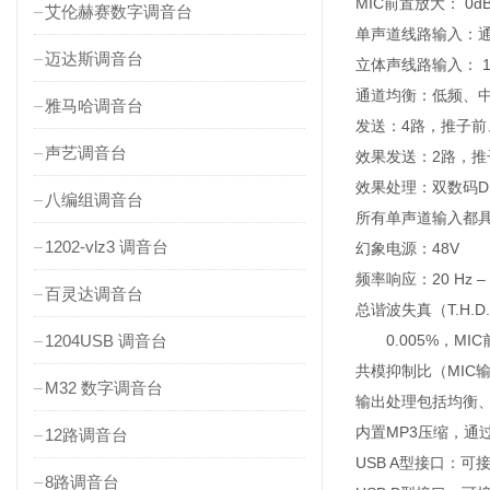
MIC前置放大： 0dB –
艾伦赫赛数字调音台
单声道线路输入：通
迈达斯调音台
立体声线路输入： 12
通道均衡：低频、中频（
雅马哈调音台
发送：4路，推子前
声艺调音台
效果发送：2路，推
效果处理：双数码D
八编组调音台
所有单声道输入都具
1202-vlz3 调音台
幻象电源：48V
频率响应：20 Hz – 
百灵达调音台
总谐波失真（T.H.D.）
1204USB 调音台
0.005%，MIC前置
共模抑制比（MIC输入）：小
M32 数字调音台
输出处理包括均衡、
内置MP3压缩，通
12路调音台
USB A型接口：
8路调音台