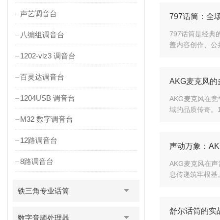
声艺调音台
797话筒：
797话筒是经
八编组调音台
盖内容创作、公
1202-vlz3 调音台
百灵达调音台
AKG麦克风
1204USB 调音台
AKG麦克风在
域的品质传奇。1
M32 数字调音台
12路调音台
声动万象：A
8路调音台
AKG麦克风在
息传递筑牢根基
铁三角专业话筒
舒尔话筒的实
数字音频处理器