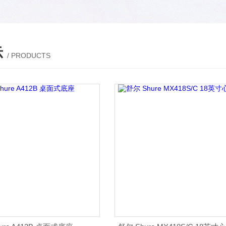
示
/ PRODUCTS