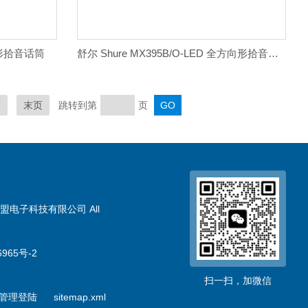
 心形拾音话筒
舒尔 Shure MX395B/O-LED 全方向形拾音话筒
页
末页
跳转到第
页
盟电子科技有限公司 All
965号-2
扫一扫，加微信
管理登陆
sitemap.xml