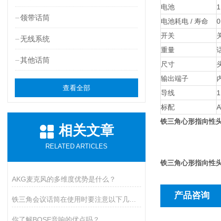
电池
领带话筒
电池耗电 / 寿命
0
开关
无线系统
重量
其他话筒
尺寸
头
输出端子
查看全部
导线
标配
铁三角心形指向性头
相关文章
RELATED ARTICLES
铁三角心形指向性头
AKG麦克风的多维度优势是什么？
产品咨询
铁三角会议话筒在使用时要注意以下几点！
你了解BOSE音响的优点吗？