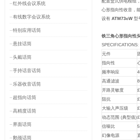
配置盒式供电模组
红外线会议系统
心形指向性收音，
有线数字会议系统
设有
ATM73cW
型号
特别应用话筒
铁三角心形指向性头
悬挂话筒
SPECIFICATIONS:
元件
头戴话筒
指向性
手持话音话筒
频率响应
4
高通滤波
8
乐器收音话筒
开路灵敏度
幻
超指向话筒
阻抗
大输入声压级
幻
高精度话筒
动态范围 (典型值)
幻
界面话筒
信噪比
5
幻像电源
直
鹅颈话筒