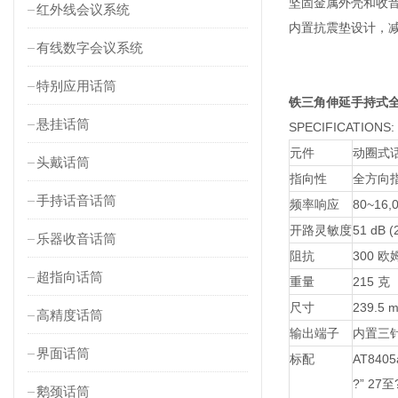
坚固金属外壳和收
红外线会议系统
内置抗震垫设计，
有线数字会议系统
特别应用话筒
铁三角伸延手持式全
悬挂话筒
SPECIFICATIONS:
元件
动圈式
头戴话筒
指向性
全方向
手持话音话筒
频率响应
80~16,
开路灵敏度
51 dB (
乐器收音话筒
阻抗
300 欧
超指向话筒
重量
215 克
尺寸
239.5
高精度话筒
输出端子
内置三针
界面话筒
标配
AT840
?” 27
鹅颈话筒