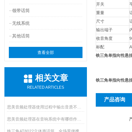
开关
领带话筒
重量
话
尺寸
话
无线系统
输出端子
其他话筒
收音角度
9
标配
A
查看全部
铁三角单指向性悬挂式
相关文章
铁三角单指向性悬挂式
RELATED ARTICLES
产品咨询
思美音频处理器使用过程中输出音质不好怎么解决？
思美音频处理器在音响系统中有哪些作用？
铁三角AT8022立体声话筒，全场景便携创作神器