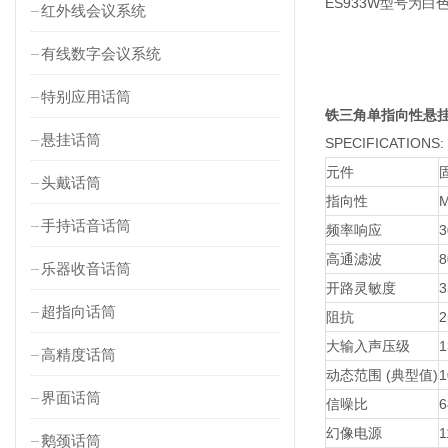
ES933W型号为白
红外线会议系统
有线数字会议系统
特别应用话筒
铁三角单指向性悬挂式
悬挂话筒
SPECIFICATIONS:
元件
头戴话筒
指向性
M
手持话音话筒
频率响应
3
高通滤波
8
乐器收音话筒
开路灵敏度
3
超指向话筒
阻抗
2
大输入声压级
1
高精度话筒
动态范围 (典型值)
1
界面话筒
信噪比
6
幻像电源
1
鹅颈话筒