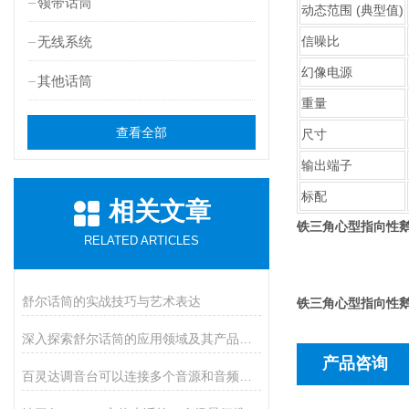
领带话筒
动态范围 (典型值)
无线系统
信噪比
幻像电源
其他话筒
重量
查看全部
尺寸
输出端子
标配
相关文章
铁三角心型指向性鹅
RELATED ARTICLES
舒尔话筒的实战技巧与艺术表达
铁三角心型指向性鹅
深入探索舒尔话筒的应用领域及其产品功能
产品咨询
百灵达调音台可以连接多个音源和音频设备