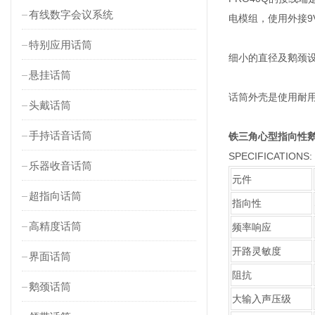
有线数字会议系统
电模组，使用外接9
特别应用话筒
细小的直径及鹅颈
悬挂话筒
话筒外壳是使用耐
头戴话筒
手持话音话筒
铁三角心型指向性鹅
SPECIFICATIONS:
乐器收音话筒
元件
超指向话筒
指向性
高精度话筒
频率响应
开路灵敏度
界面话筒
阻抗
鹅颈话筒
大输入声压级