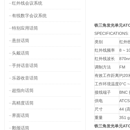
红外线会议系统
有线数字会议系统
铁三角发光单元ATC
特别应用话筒
SPECIFICATIONS:
悬挂话筒
类别
红外
红外线频率
8 ~ 
头戴话筒
红外线波长
870n
手持话音话筒
调制方法
FM
有效工作距离
约20
乐器收音话筒
工作环境温度
0°C ~
超指向话筒
接线端子
BNC
供电
ATCS
高精度话筒
尺寸
44 (高
界面话筒
重量
351 g
铁三角发光单元ATCS
鹅颈话筒