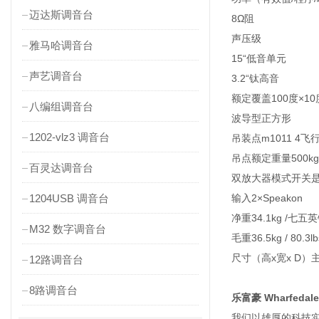
迈达斯调音台
8Ω阻
声压级
雅马哈调音台
15“低音单元
声艺调音台
3.2“钛高音
额定覆盖100度×10
八编组调音台
波导型正方形
1202-vlz3 调音台
吊装点m1011 4飞
吊点额定重量500kg
百灵达调音台
双放大器模式开关
1204USB 调音台
输入2×Speakon
净重34.1kg /七五
M32 数字调音台
毛重36.5kg / 80.3lb
尺寸（高x宽x D）主机x 
12路调音台
8路调音台
乐富豪 Wharfedale
我们以雄厚的科技