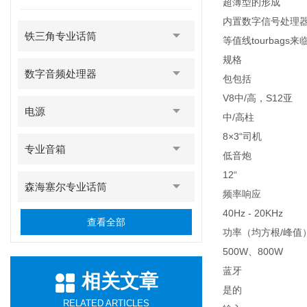
超薄型的形成
内置数字信号处理
铁三角专业话筒
等值线tourbags来
规格
数字音频处理器
包包括
V8中/高，S12亚
电源
中/高柱
8×3“司机
专业音箱
低音炮
12“
森海塞尔专业话筒
频率响应
40Hz - 20KHz
查看全部
功率（均方根/峰值
500W、800W
蓝牙
相关文章
是的
RELATED ARTICLES