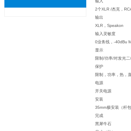
输入
2个XLR /杰克，R
输出
XLR，Speakon
输入灵敏度
0业务线，-40dBu M
显示
限制/功率/对发光
保护
限制，功率，热，
电源
开关电源
安装
35mm极安装（杆
完成
黑犀牛石