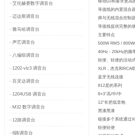
移动DJ和要求更高
艾伦赫赛数字调音台
等值线的内置混合器
迈达斯调音台
师与无线混合控制
等值线提供完整的
雅马哈调音台
主要特点
声艺调音台
500W RMS / 800
40Hz - 20kHz的
八编组调音台
轻便、轻便的活动
1202-vlz3 调音台
XLR，杰克和RCA
蓝牙无线连接
百灵达调音台
812是的系列
1204USB 调音台
8×3“高/中/中
12“长把低音炮
M32 数字调音台
黑漆黑漆
链接多个系统通过X
12路调音台
轻便轻便
8路调音台