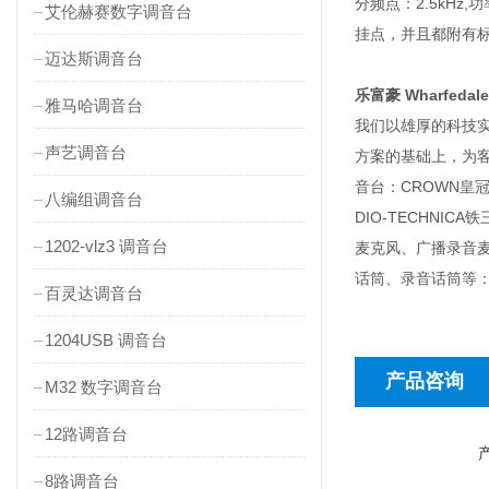
分频点：2.5kHz,功
艾伦赫赛数字调音台
挂点，并且都附有
迈达斯调音台
乐富豪 Wharfedal
雅马哈调音台
我们以雄厚的科技
声艺调音台
方案的基础上，为客户
音台：CROWN皇冠功
八编组调音台
DIO-TECHN
1202-vlz3 调音台
麦克风、广播录音
话筒、录音话筒等：D
百灵达调音台
1204USB 调音台
产品咨询
M32 数字调音台
12路调音台
8路调音台