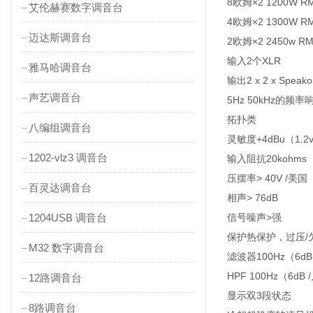
8欧姆×2 1200W R
艾伦赫赛数字调音台
4欧姆×2 1300W R
迈达斯调音台
2欧姆×2 2450w R
输入2个XLR
雅马哈调音台
输出2 x 2 x Speak
声艺调音台
5Hz 50kHz的频率
拓扑类
八编组调音台
灵敏度+4dBu（1.2
1202-vlz3 调音台
输入阻抗20kohms
压摆率> 40V /美国
百灵达调音台
相声> 76dB
1204USB 调音台
信号噪声>强
保护热保护，过压/
M32 数字调音台
滤波器100Hz（6dB
HPF 100Hz（6dB 
12路调音台
显示双3段状态
8路调音台