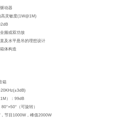
能驱动器
的高灵敏度(1W@1M)
2dB
于全频或双功放
垂直及水平悬吊的理想设计
木箱体构造
音箱
0KHz(±3dB)
1M）：99dB
80°×50°（可旋转）
，节目1000W，峰值2000W