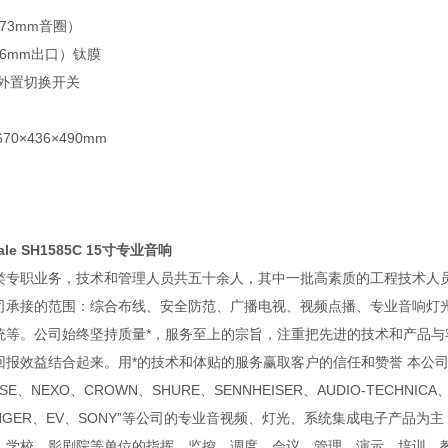
73mm音圈）
36mm出口）钛膜
/外置切换开关
70×436×490mm
ale SH1585C 15寸专业音响
职业务，技术和管理人员共五十余人，其中一批高素质的工程技术人员
司承接的范围：综合布线、安全防范、广播电视、视频点播、专业音响灯
统等。公司始终坚持质量*，服务至上的宗旨，注重把先进的技术和产品
回报效益结合起来。用*的技术和体贴的服务赢取客户的信任和赞誉 本公
SE、NEXO、CROWN、SHURE、SENNHEISER、AUDIO-TECHNIC
RINGER、EV、SONY”等公司的专业音视频、灯光、系统集成电子产
、学校、影剧院等单位的指挥、监控、调度、会议、管理、演示、培训、