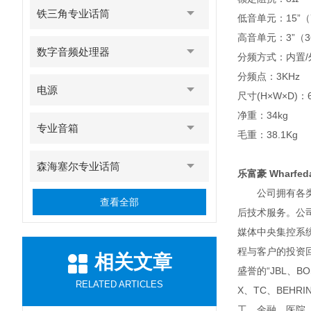
铁三角专业话筒
低音单元：15”（
高音单元：3”（
数字音频处理器
分频方式：内置
分频点：3KHz
电源
尺寸(H×W×D)：6
净重：34kg
专业音箱
毛重：38.1Kg
森海塞尔专业话筒
乐富豪 Wharfed
公司拥有各类专
查看全部
后技术服务。公
媒体中央集控系
程与客户的投资
相关文章
盛誉的“JBL、BO
RELATED ARTICLES
X、TC、BEH
工、金融、医院