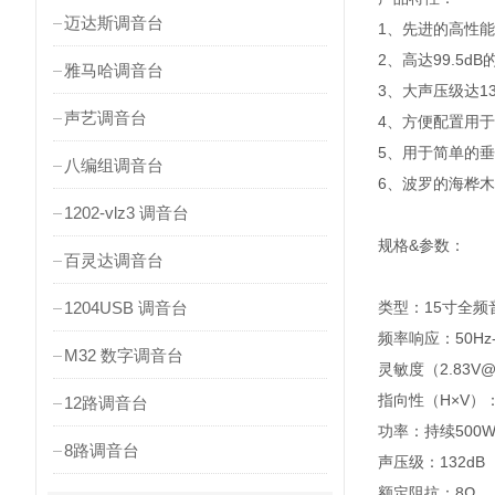
迈达斯调音台
1、先进的高性
2、高达99.5dB
雅马哈调音台
3、大声压级达13
声艺调音台
4、方便配置用
5、用于简单的
八编组调音台
6、波罗的海桦
1202-vlz3 调音台
规格&参数：
百灵达调音台
1204USB 调音台
类型：15寸全频
频率响应：50Hz-2
M32 数字调音台
灵敏度（2.83V@
指向性（H×V）：
12路调音台
功率：持续500W
8路调音台
声压级：132dB
额定阻抗：8Ω