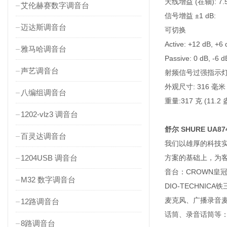
天线增益 (在轴): 7.5
艾伦赫赛数字调音台
信号增益 ±1 dB:
迈达斯调音台
可切换
Active: +12 dB, +6
雅马哈调音台
Passive: 0 dB, -6 d
声艺调音台
射频信号过强指示灯阈值
外观尺寸: 316 毫米 
八编组调音台
重量:317 克 (11.2
1202-vlz3 调音台
舒尔 SHURE UA
百灵达调音台
我们以雄厚的科技
1204USB 调音台
方案的基础上，为客户
音台：CROWN皇冠功
M32 数字调音台
DIO-TECHN
麦克风、广播录音
12路调音台
话筒、录音话筒等：D
8路调音台