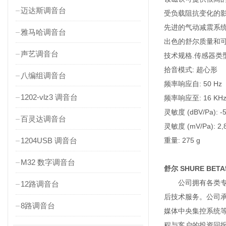
迈达斯调音台
受负载阻抗变化的
先进的气动减震系
雅马哈调音台
出色的舒尔质量和
声艺调音台
技术规格.传感器类型
拾音模式: 超心形
八编组调音台
频率响应自: 50 Hz
1202-vlz3 调音台
频率响应至: 16 KH
灵敏度 (dBV/Pa): -5
百灵达调音台
灵敏度 (mV/Pa): 2,
1204USB 调音台
重量: 275 g
M32 数字调音台
舒尔 SHURE BET
公司拥有各类专职
12路调音台
后技术服务。公司
8路调音台
媒体中央集控系统
程与客户的投资回