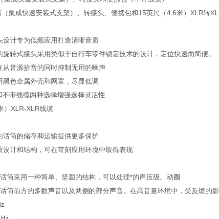
 话筒（集成快速安装式支架）、转接头、便携包和15英尺（4.6米）XLR转X
头设计专为低频应用打造清晰音质
的旋转式接头采用类似于自行车零件锁定技术的设计，定位快速而简便。
在从音源拾音的同时抑制无用的噪声
用黑色金属外壳和网罩，尽显低调
缆和不带线缆两种选择增强选择灵活性
米）XLR-XLR线缆
为话筒的储存和运输提供更多保护
质设计和结构，可在苛刻应用环境中取得表现
圈话筒采用一种简单、坚固的结构，可以处理*的声压级。动圈
拾取话筒前方的多数声音以及两侧的部分声音。在高音量环境中，受反馈的
z
Hz