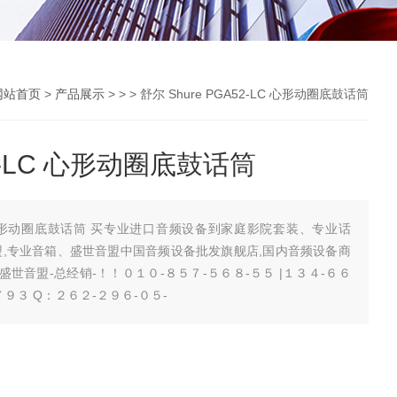
网站首页
>
产品展示
> > > 舒尔 Shure PGA52-LC 心形动圈底鼓话筒
52-LC 心形动圈底鼓话筒
-LC 心形动圈底鼓话筒 买专业进口音频设备到家庭影院套装、专业话
盟,专业音箱、盛世音盟中国音频设备批发旗舰店,国内音频设备商
...盛世音盟-总经销-！！０１０-８５７-５６８-５５ |１３４-６６
-７９３ Q：２６２-２９６-０５-