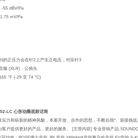
 -55 dBV/Pa
1.75 mV/Pa
到的正压力会在针2上产生正电压，对应针3
频 (XLR)，公插头
5 °F (-29 至 74 °C)
GA52-LC 心形动圈底鼓话筒
技实力和崭新的精神风貌，本着开放、合作的思想，不断自我*、迎接挑
客户提供更好的产品，更好的服务。 [主营内容] 专业音响产品:SOUNDCR
冠功放：BOSE博士音箱 JBL音箱 YAMAHA音箱雅马哈音箱 EV音响 S-K