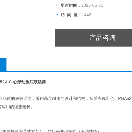
更新时间：
2026-05-31
访 问 量：
1443
产品咨询
GA52-LC 心形动圈底鼓话筒
款专业品质的底鼓话筒，采用高度耐用的设计和结构，音质表现出色。PGA
音应用的理想选择。
 话筒（集成快速安装式支架）、转接头和便携包（不带线缆）