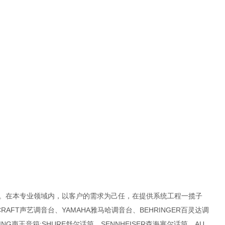
战。在本专业领域内，以客户的需求为己任，在提供系统工程一揽子
AFT声艺调音台、YAMAHA雅马哈调音台、BEHRINGER百灵达调
ING声王音箱:SHURE舒尔话筒、SENNHEISER森海塞尔话筒、AU