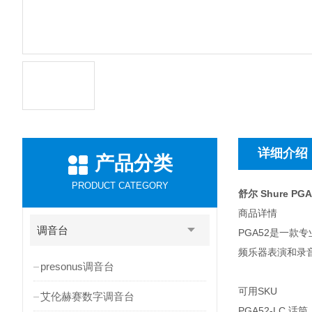
详细介绍
产品分类
PRODUCT CATEGORY
舒尔 Shure P
商品详情
调音台
PGA52是一
频乐器表演和录
presonus调音台
可用SKU
艾伦赫赛数字调音台
PGA52-LC