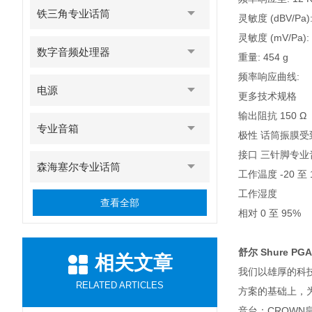
铁三角专业话筒
灵敏度 (dBV/Pa):
灵敏度 (mV/Pa): 
数字音频处理器
重量: 454 g
频率响应曲线:
电源
更多技术规格
输出阻抗 150 Ω
专业音箱
极性 话筒振膜受
接口 三针脚专业音
森海塞尔专业话筒
工作温度 -20 至 16
工作湿度
查看全部
相对 0 至 95%
舒尔 Shure P
相关文章
我们以雄厚的科
RELATED ARTICLES
方案的基础上，为
音台：CROWN皇