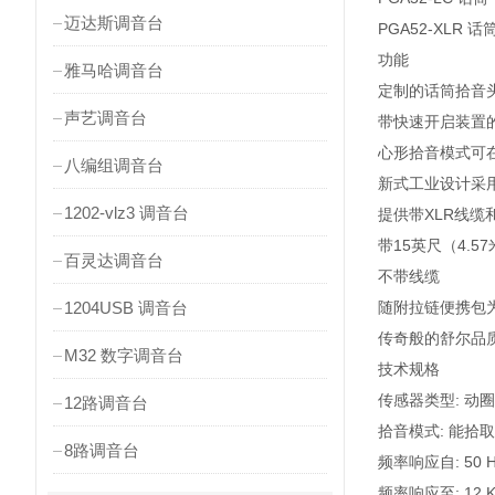
迈达斯调音台
PGA52-XLR
功能
雅马哈调音台
定制的话筒拾音
声艺调音台
带快速开启装置
心形拾音模式可
八编组调音台
新式工业设计采
1202-vlz3 调音台
提供带XLR线
带15英尺（4.57
百灵达调音台
不带线缆
1204USB 调音台
随附拉链便携包
传奇般的舒尔品
M32 数字调音台
技术规格
传感器类型: 动
12路调音台
拾音模式: 能
8路调音台
频率响应自: 50 H
频率响应至: 12 K