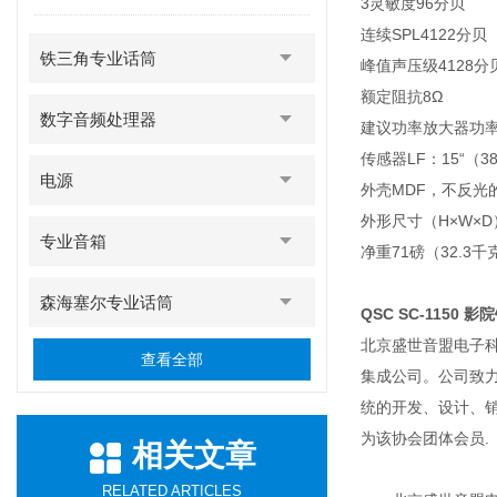
3灵敏度96分贝
连续SPL4122分贝
铁三角专业话筒
峰值声压级4128分
额定阻抗8Ω
数字音频处理器
建议功率放大器功率
传感器LF：15“（
电源
外壳MDF，不反光
外形尺寸（H×W×D）2
专业音箱
净重71磅（32.3千
森海塞尔专业话筒
QSC SC-1150 
北京盛世音盟电子科
查看全部
集成公司。公司致
统的开发、设计、
为该协会团体会员.
相关文章
RELATED ARTICLES