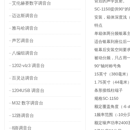
背后的声学反射。
艾伦赫赛数字调音台
SC-1150提供
迈达斯调音台
安装，箱体深度浅（
特点
雅马哈调音台
单箱体两分频银幕
声艺调音台
适合银幕到座位后一
银幕后安装空间要求
八编组调音台
被动分频，只占用
1202-vlz3 调音台
90°轴对称号角
15英寸（380毫米
百灵达调音台
1.75英寸（44毫
1204USB 调音台
条形接线柱端子
规格SC-1150
M32 数字调音台
额定覆盖角度（-6 
1频率范围（-10分
12路调音台
额定噪声功率2400
8路调音台