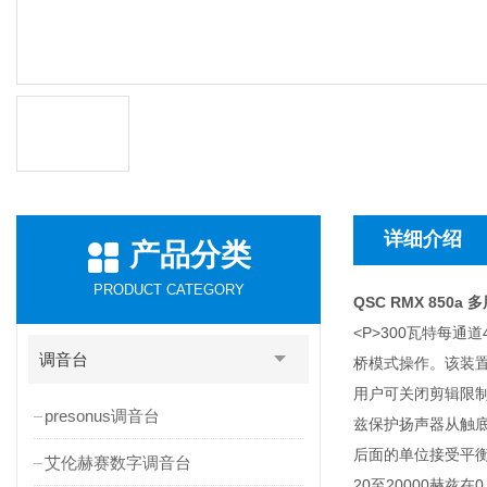
详细介绍
产品分类
PRODUCT CATEGORY
QSC RMX 850a
<P>300瓦特每
调音台
桥模式操作。该装
用户可关闭剪辑限制
presonus调音台
兹保护扬声器从触
后面的单位接受平衡的
艾伦赫赛数字调音台
20至20000赫兹在0