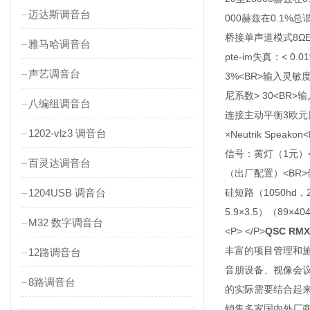
迈达斯调音台
000赫兹在0.1%总
桥接单声道模式8ΩEI
雅马哈调音台
pte-im失真：< 
声艺调音台
3%<BR>输入灵敏度
尼系数> 30<BR>输
八编组调音台
连接主动平衡3欧元风格
1202-vlz3 调音台
×Neutrik Sp
信号：黄灯（1元）<
百灵达调音台
（出厂配置）<BR
1204USB 调音台
硅短路（1050hd，24
5.9×3.5）（89×
M32 数字调音台
<P> </P>
QSC RM
丰富的项目管理和
12路调音台
音朋设备、视像会
8路调音台
的实际需要结合起
销售多家国内外厂商的