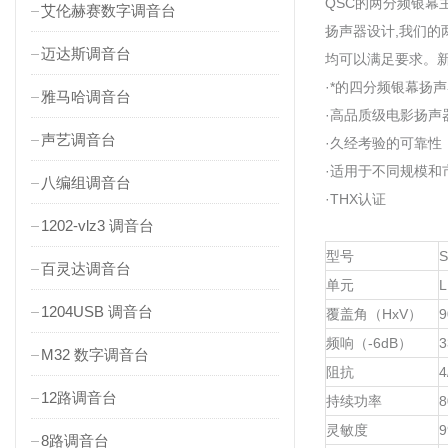
QSC的两分频银幕
艾伦赫赛数字调音台
扬声器设计,我们
迈达斯调音台
均可以满足要求。新
·*的四分频银幕扬
雅马哈调音台
·高品质级电影扬声
声艺调音台
·久经考验的可靠性
·适用于不同规模和
八编组调音台
·THX认证
1202-vlz3 调音台
型号
S
百灵达调音台
单元
L
1204USB 调音台
覆盖角（HxV）
9
频响（-6dB）
3
M32 数字调音台
阻抗
4
12路调音台
持续功率
8
灵敏度
9
8路调音台