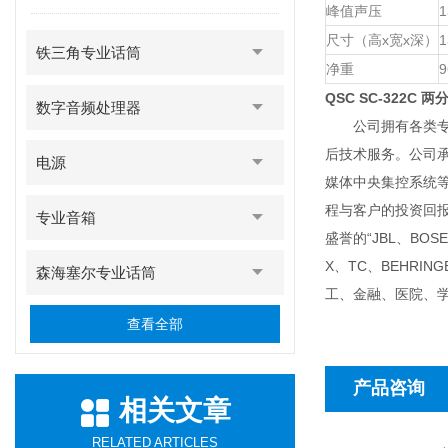
峰值声压
1
尺寸（高x宽x深）
1
铁三角专业话筒
净重
9
QSC SC-322C
数字音频处理器
公司拥有各类专职
后技术服务。公司
电源
媒体中央集控系统
程与客户的投资回
专业音箱
盛誉的“JBL、BOSE
X、TC、BEHR
森海塞尔专业话筒
工、金融、医院、
查看全部
产品咨询
相关文章
RELATED ARTICLES