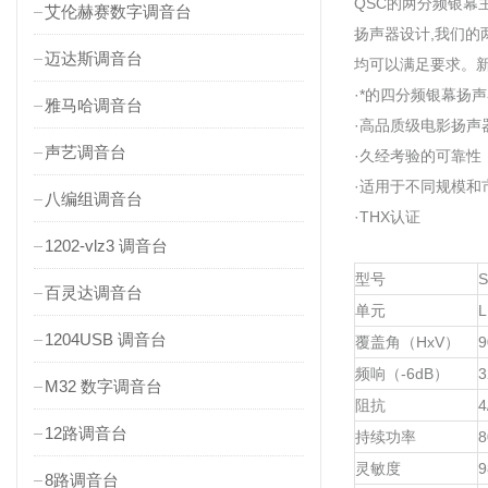
QSC的两分频银幕
艾伦赫赛数字调音台
扬声器设计,我们
迈达斯调音台
均可以满足要求。新
·*的四分频银幕扬
雅马哈调音台
·高品质级电影扬声
声艺调音台
·久经考验的可靠性
·适用于不同规模和
八编组调音台
·THX认证
1202-vlz3 调音台
型号
S
百灵达调音台
单元
L
1204USB 调音台
覆盖角（HxV）
9
频响（-6dB）
3
M32 数字调音台
阻抗
4
12路调音台
持续功率
8
灵敏度
9
8路调音台