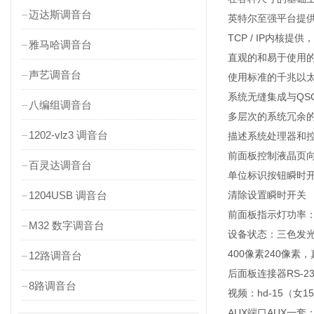
迈达斯调音台
英特尔至强平台提供
TCP / IP内核提
雅马哈调音台
直观的和易于使用
声艺调音台
使用标准的千兆以
系统无缝集成与QS
八编组调音台
多层次的系统冗余
1202-vlz3 调音台
描述系统处理器和
前面板控制液晶页
百灵达调音台
单位标识按钮瞬时
1204USB 调音台
清除设置瞬时开关
前面板指示灯功率
M32 数字调音台
设备状态：三色发
400像素240像素
12路调音台
后面板连接器RS-2
8路调音台
视频：hd-15（女
AUX端口AUX一套：USB