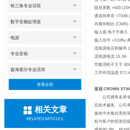
铁三角专业话筒
阻尼系数 >500 (20H
通道间串音 >70dB (
数字音频处理器
共模抑制比 (CMR) >4
输入级 电子平衡入,
电源
输入信号 +22dBu
流电源电压和频率 100V,
专业音箱
流电源电流 15.3A
空载消耗不大于 90
森海塞尔专业话筒
工作环境温度 0°C-4
查看全部
皇冠 CROWN XT
公司拥有各类专职
后技术服务。公司
相关文章
媒体中央集控系统
RELATED ARTICLES
程与客户的投资回
盛誉的“JBL、BOSE