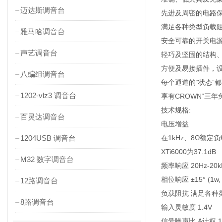
迈达斯调音台
先进及周密的电路
满足各种类型负载阻
雅马哈调音台
安全可靠的开关电
声艺调音台
轻巧及坚固的结构、各
方便及易接插件，设
八编组调音台
每个通道的“状态”
1202-vlz3 调音台
享有CROWN“三
技术规格:
百灵达调音台
电压增益
1204USB 调音台
在1kHz、8Ω额定
XTi6000为37.1dB
M32 数字调音台
频率响应 20Hz-20kH
相位响应 ±15° (1w, 
12路调音台
负载阻抗 满足各种
8路调音台
输入灵敏度 1.4V
信号噪声比 A计权 10