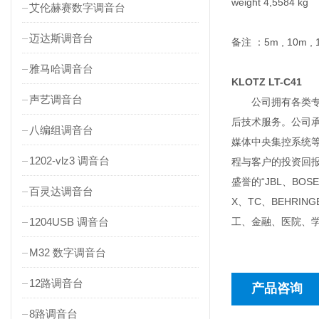
weight 4,5584 kg
艾伦赫赛数字调音台
迈达斯调音台
备注 ：5m , 10m , 
雅马哈调音台
KLOTZ LT-C41
声艺调音台
公司拥有各类专职
后技术服务。公司
八编组调音台
媒体中央集控系统
1202-vlz3 调音台
程与客户的投资回
盛誉的“JBL、BOSE
百灵达调音台
X、TC、BEHR
1204USB 调音台
工、金融、医院、
M32 数字调音台
12路调音台
产品咨询
8路调音台