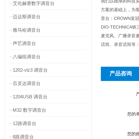
我们以雄厚的科技
艾伦赫赛数字调音台
方案的基础上，为客户
迈达斯调音台
音台：CROWN皇冠功
DIO-TECHN
雅马哈调音台
麦克风、广播录音
声艺调音台
话筒、录音话筒等：D
八编组调音台
1202-vlz3 调音台
产品咨询
百灵达调音台
1204USB 调音台
M32 数字调音台
您的
12路调音台
您的
8路调音台