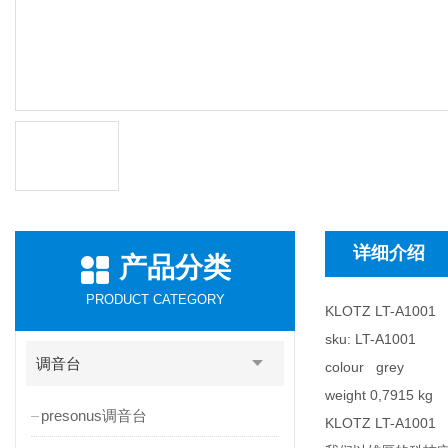
详细介绍
产品分类
PRODUCT CATEGORY
KLOTZ LT-A1001
sku: LT-A1001
调音台
colour grey
weight 0,7915 kg
presonus调音台
KLOTZ LT-A1001