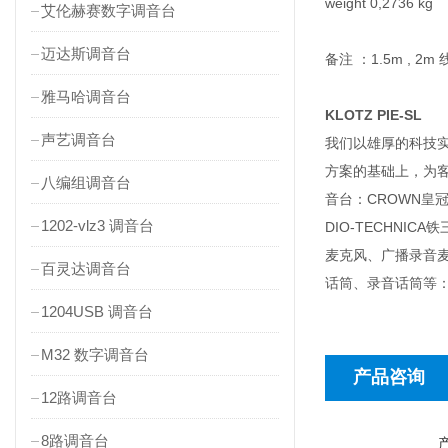
weight 0,2736 kg
艾伦赫赛数字调音台
迈达斯调音台
备注 ：1.5m , 2
雅马哈调音台
KLOTZ PIE-SL
声艺调音台
我们以雄厚的科技
方案的基础上，为客户
八编组调音台
音台：CROWN皇冠功
1202-vlz3 调音台
DIO-TECHN
麦克风、广播录音
百灵达调音台
话筒、录音话筒等：D
1204USB 调音台
M32 数字调音台
产品咨询
12路调音台
8路调音台