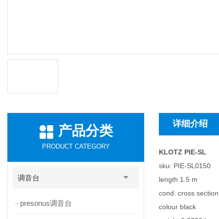
详细介绍
产品分类
PRODUCT CATEGORY
KLOTZ PIE-SL
sku: PIE-SL0150
调音台
length 1.5 m
cond. cross secti
presonus调音台
colour black