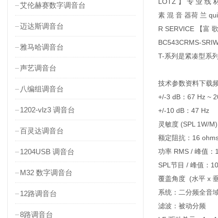
LOTZ 】 专 业 线 
艾伦赫赛数字调音台
素 混 音 器荷 兰 qu
迈达斯调音台
R SERVICE 【
BC543CRMS-SRIWB
雅马哈调音台
T-系列是紧凑型系
声艺调音台
技术参数资料下载
八编组调音台
+/-3 dB：67 Hz ~ 2
1202-vlz3 调音台
+/-10 dB：47 Hz
灵敏度 (SPL 1W/M)
百灵达调音台
额定阻抗：16 ohm
1204USB 调音台
功率 RMS / 峰值：1
SPL节目 / 峰值：109
M32 数字调音台
覆盖角度 (水平 x 垂直
系统：二分频全音
12路调音台
滤波：被动分频
8路调音台