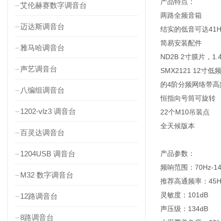
产品特点：
艾伦赫赛数字调音台
两路全频音箱
迈达斯调音台
结实的低音可达41Hz(
简易安装配件
雅马哈调音台
ND2B 2寸膜片，
声艺调音台
SMX2121 12寸
的4阶分频网络带高
八编组调音台
恒指向号筒可旋转
1202-vlz3 调音台
22个M10吊装点
全天候版本
百灵达调音台
1204USB 调音台
产品参数：
频响范围：70Hz-14KH
M32 数字调音台
推荐高通频率：45H
灵敏度：101dB
12路调音台
声压级：134dB
8路调音台