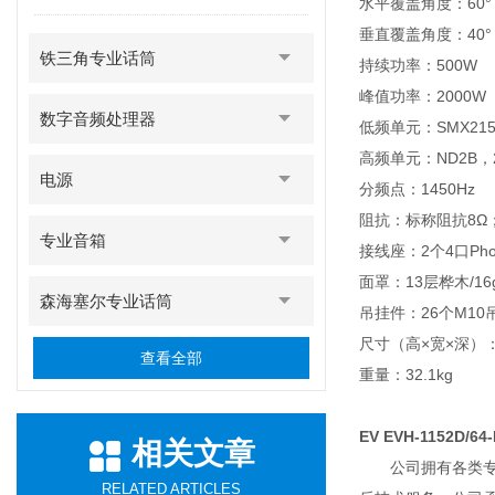
水平覆盖角度：60°
垂直覆盖角度：40°
铁三角专业话筒
持续功率：500W
峰值功率：2000W
数字音频处理器
低频单元：SMX215
高频单元：ND2B，
电源
分频点：1450Hz
阻抗：标称阻抗8Ω
专业音箱
接线座：2个4口Ph
面罩：13层桦木/1
森海塞尔专业话筒
吊挂件：26个M10
尺寸（高×宽×深）：76
查看全部
重量：32.1kg
EV EVH-1152D/6
相关文章
公司拥有各类专职
RELATED ARTICLES