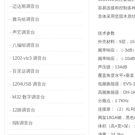
迈达斯调音台
容易连接和控制多
音体采用坚固木质结
雅马哈调音台
声艺调音台
技术参数
外壳材料：9层，15
八编组调音台
频率响应：（-3dB）：
1202-vlz3 调音台
频率响应：（-10dB）
声压级：134dB
百灵达调音台
覆盖角度水平×垂直（-
1204USB 调音台
低频换能器：EVS-1
高频换能器：DH-1
M32 数字调音台
分频点：1.7KHz
连接座：（2）XLR的
12路调音台
网架18GA钢，黑
8路调音台
体积（高×宽×深）：7
净重：24.3kg