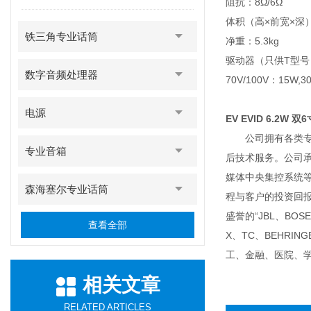
阻抗：8Ω/6Ω
体积（高×前宽×深）：
铁三角专业话筒
净重：5.3kg
驱动器（只供T型号）
数字音频处理器
70V/100V：15W,3
电源
EV EVID 6.2W 
公司拥有各类专职
专业音箱
后技术服务。公司
媒体中央集控系统
森海塞尔专业话筒
程与客户的投资回
盛誉的“JBL、BOSE
查看全部
X、TC、BEHR
工、金融、医院、
相关文章
RELATED ARTICLES