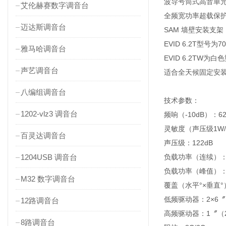
波导号筒式高音单
艾伦赫赛数字调音台
全频宽功率超载保
迈达斯调音台
SAM 墙壁安装支架
EVID 6.2T型
雅马哈调音台
EVID 6.2TW
声艺调音台
适合全天候固定安
八编组调音台
技术参数：
1202-vlz3 调音台
频响（-10dB）：62H
灵敏度（声压级1W/
百灵达调音台
声压级：122dB
1204USB 调音台
负载功率（连续）：
负载功率（峰值）：
M32 数字调音台
覆盖（水平°×垂直°）
低频驱动器：2×6〞
12路调音台
高频驱动器：1〞（
8路调音台