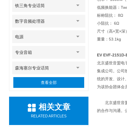
铁三角专业话筒
低频换能器：Two DV
标称阻抗： 8Ω
数字音频处理器
小阻抗： 6Ω
尺寸（高×宽×深）： 
电源
重量：53.1kg
专业音箱
EV EVF-2151
北京盛世音盟电
森海塞尔专业话筒
集成公司。公司
统的开发、设计
查看全部
为该协会团体会员
北京盛世音盟电
相关文章
的合作与沟通。
RELATED ARTICLES