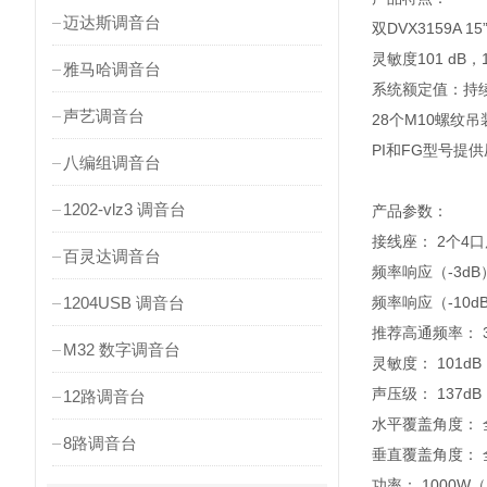
迈达斯调音台
双DVX3159A 
灵敏度101 dB，13
雅马哈调音台
系统额定值：持续功
声艺调音台
28个M10螺纹吊
PI和FG型号提
八编组调音台
1202-vlz3 调音台
产品参数：
接线座： 2个4
百灵达调音台
频率响应（-3dB）：
1204USB 调音台
频率响应（-10dB）
推荐高通频率： 3
M32 数字调音台
灵敏度： 101dB
声压级： 137dB
12路调音台
水平覆盖角度： 
8路调音台
垂直覆盖角度： 
功率： 1000W（