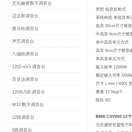
艾伦赫赛数字调音台
类型 低音反射式
迈达斯调音台
系统构造 单低音单
低音 30cm尺寸锥形
雅马哈调音台
中高音 8cm尺寸锥
声艺调音台
单中高音单元方式
高音 8cm尺寸锥形振
八编组调音台
单高音单元方式
1202-vlz3 调音台
输入效率 1200W
额定输入功率 500
百灵达调音台
尺寸 ( mm ) 600( 宽 
1204USB 调音台
重量 17.5kg/个
阻抗 8Ω
M32 数字调音台
BMB CSV900 1
12路调音台
北京盛世音盟电子科
8路调音台