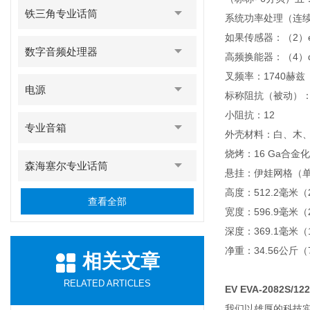
铁三角专业话筒
系统功率处理（连续/
如果传感器：（2）e
数字音频处理器
高频换能器：（4）d
叉频率：1740赫兹
电源
标称阻抗（被动）：
小阻抗：12
专业音箱
外壳材料：白、木
烧烤：16 Ga合金
森海塞尔专业话筒
悬挂：伊娃网格（
高度：512.2毫米（2
查看全部
宽度：596.9毫米（2
深度：369.1毫米（1
净重：34.56公斤（7
相关文章
RELATED ARTICLES
EV EVA-2082S/1
我们以雄厚的科技