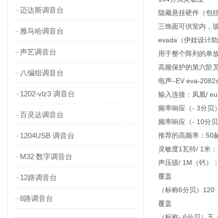
迈达斯调音台
隐藏悬挂硬件（包括
三饰面可供室内，
雅马哈调音台
evada（伊娃设计
声艺调音台
用于整个阵列的单
高频保护的第六阶
八编组调音台
电声–EV eva-2082
1202-vlz3 调音台
输入连接：凤凰/ eu
频率响应（- 3分贝）：
百灵达调音台
频率响应（- 10分贝）
1204USB 调音台
推荐的高频率：50
灵敏度1瓦特/ 1米：
M32 数字调音台
声压级/ 1M（钙）：
覆盖
12路调音台
（标称6分贝）120
8路调音台
覆盖
（标称- 6分贝）五：