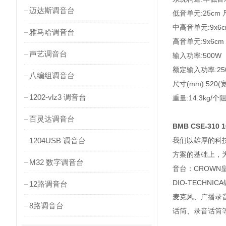
迈达斯调音台
低音单元:25cm
中高音单元:9x6
雅马哈调音台
高音单元:9x6cm
声艺调音台
输入功率:500W
额定输入功率:25
八编组调音台
尺寸(mm):520(宽
1202-vlz3 调音台
重量:14.3kg/个
百灵达调音台
BMB CSE-310
1204USB 调音台
我们以雄厚的科
方案的基础上，为
M32 数字调音台
音台：CROWN皇
DIO-TECH
12路调音台
麦克风、广播录
8路调音台
话筒、录音话筒等：