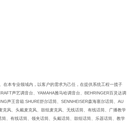
战。在本专业领域内，以客户的需求为己任，在提供系统工程一揽子
AFT声艺调音台、YAMAHA雅马哈调音台、BEHRINGER百灵达调
ING声王音箱:SHURE舒尔话筒、SENNHEISER森海塞尔话筒、AU
乐器麦克风、头戴麦克风、鼓组麦克风、无线话筒、有线话筒、广播教学
话筒、有线话筒、领夹话筒、头戴话筒、鼓组话筒、乐器话筒、教学