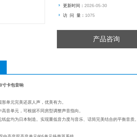
更新时间：
2026-05-30
访 问 量：
1075
产品咨询
 10寸卡包音响
圆形单元完美还原人声，优美有力。
中高音单元，可根据不同房型调整声音指向。
元纸盆均为日本制造。实现重低音力度与音乐、话筒完美结合的平衡音质
音双中高音双高音单元的5单元扬声器系统