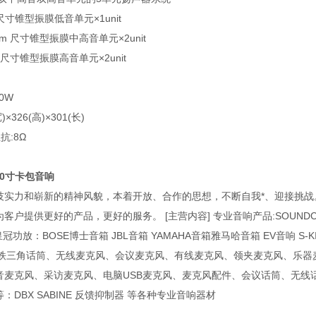
 尺寸锥型振膜低音单元×1unit
cm 尺寸锥型振膜中高音单元×2unit
 尺寸锥型振膜高音单元×2unit
0W
)×326(高)×301(长)
阻抗:8Ω
 10寸卡包音响
技实力和崭新的精神风貌，本着开放、合作的思想，不断自我*、迎接挑
客户提供更好的产品，更好的服务。 [主营内容] 专业音响产品:SOUNDCR
冠功放：BOSE博士音箱 JBL音箱 YAMAHA音箱雅马哈音箱 EV音响 S-K
NICA铁三角话筒、无线麦克风、会议麦克风、有线麦克风、领夹麦克风、
音麦克风、采访麦克风、电脑USB麦克风、麦克风配件、会议话筒、无线
DBX SABINE 反馈抑制器 等各种专业音响器材