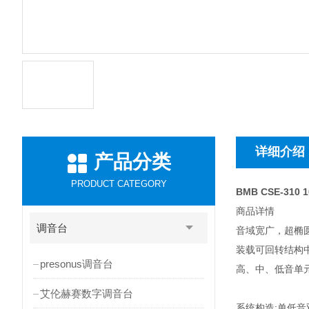
详细介绍
产品分类
PRODUCT CATEGORY
BMB CSE-310
商品详情
调音台
音域宽广，超椭
装载可回转结构
presonus调音台
高、中、低音单
艾伦赫赛数字调音台
系统构造:单低