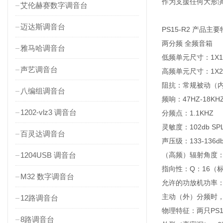
作为支援任何大形
艾伦赫赛数字调音台
迈达斯调音台
PS15-R2 产品主
两分频 全频音箱
雅马哈调音台
低频单元尺寸：1X1
声艺调音台
高频单元尺寸：1X2
阻抗：常规被动（内
八编组调音台
频响：47HZ-18KH
1202-vlz3 调音台
分频点：1.1KHZ
灵敏度：102db SPL 
百灵达调音台
声压级：133-136d
1204USB 调音台
（高频）辐射角度：水
指向性：Q：16（标称
M32 数字调音台
允许的功放机功率：常
主动（外）分频时，低频
12路调音台
物理特征：两只PS
8路调音台