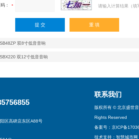
证码：
请输入计算结果（填
 SB48ZP 双8寸低音音响
 SBX220 双12寸低音音响
联系我们
85756855
版权所有 © 北京盛世音
Rights Reserved
阳区高碑店东区A88号
备案号：京ICP备17036
技术支持：
智慧城市网