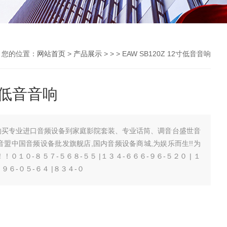
您的位置：
网站首页
>
产品展示
> > > EAW SB120Z 12寸低音音响
2寸低音音响
寸低音音响买专业进口音频设备到家庭影院套装、专业话筒、调音台盛世音
音盟中国音频设备批发旗舰店,国内音频设备商城,为娱乐而生!!为
-！！０１０-８５７-５６８-５５ |１３４-６６６-９６-５２０ | １
９６-０５-６４ |８３４-０