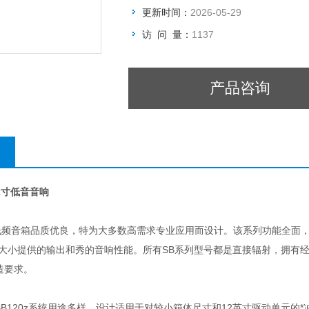
更新时间：
2026-05-29
访 问 量：
1137
产品咨询
 12寸低音音响
列超低频音箱品质优良，特为大多数高需求专业应用而设计。该系列功能全面
格大小提供的输出和秀的音响性能。所有SB系列型号都是直接辐射，拥有
造要求。
B120z系统用途多样，设计适用于对较小箱体尺寸和12英寸驱动单元的*