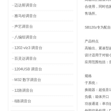
迈达斯调音台
合使用，同时也
售场所。
雅马哈调音台
声艺调音台
SB120z专
八编组调音台
产品特点
1202-vlz3 调音台
高输出、紧凑型
设计适用于对较
百灵达调音台
应用范围包括：
1204USB 调音台
规格
M32 数字调音台
子系统：
换能器：超低音1
12路调音台
负载：箱体开口
8路调音台
功放通道：单功
外部信号处理：D