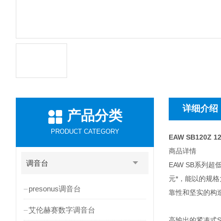
详细介绍
产品分类
PRODUCT CATEGORY
EAW SB120Z
商品详情
调音台
EAW SB系
元*，能以的规
presonus调音台
靠性和坚实的构
艾伦赫赛数字调音台
高输出的紧凑式S