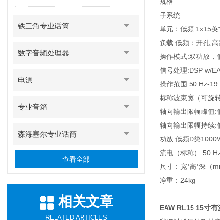
规格
子系统
铁三角专业话筒
单元：低频 1x15英
负载:低频：开孔,
数字音频处理器
操作模式:双功放，
信号处理:DSP w/E
电源
操作范围:50 Hz-19 
标称波束宽（可旋转）:
专业音箱
轴向输出限幅峰值:低频
轴向输出限幅持续:低频
森海塞尔专业话筒
功放:低频D类1000
流电（标称）:50 Hz –
查看全部
尺寸：宽*高*深（mm）
净重：24kg
相关文章
EAW RL15 15寸
RELATED ARTICLES