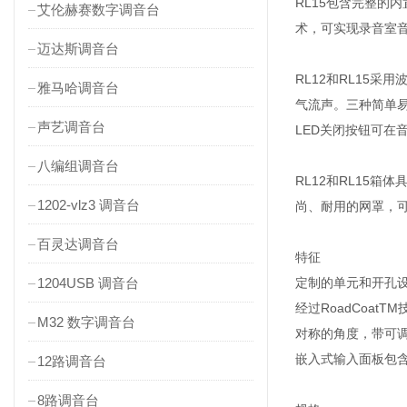
RL15包含完整的内
艾伦赫赛数字调音台
术，可实现录音室音
迈达斯调音台
RL12和RL15
雅马哈调音台
气流声。三种简单
声艺调音台
LED关闭按钮可在
八编组调音台
RL12和RL15
1202-vlz3 调音台
尚、耐用的网罩，
百灵达调音台
特征
1204USB 调音台
定制的单元和开孔设计
经过RoadCoa
M32 数字调音台
对称的角度，带可
嵌入式输入面板包含
12路调音台
8路调音台