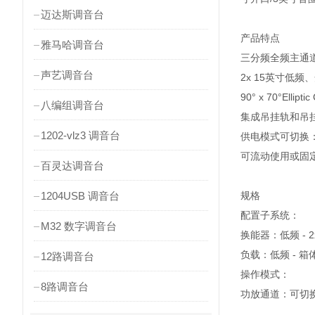
迈达斯调音台
产品特点
雅马哈调音台
三分频全频主通
声艺调音台
2x 15英寸低频、
90° x 70°Ell
八编组调音台
集成吊挂轨和吊
1202-vlz3 调音台
供电模式可切换
可流动使用或固
百灵达调音台
1204USB 调音台
规格
配置子系统：
M32 数字调音台
换能器：低频 - 2
负载：低频 - 箱
12路调音台
操作模式：
8路调音台
功放通道：可切