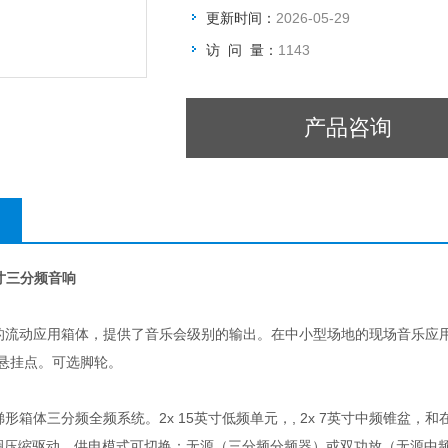
更新时间：
2026-05-29
访 问 量：
1143
产品咨询
15寸三分频音响
功能的流动应用箱体，提供了音乐会级别的输出。在中小型场地的现场音乐
/悬挂点。可选脚轮。
梯形箱体三分频全频系统。2x 15英寸低频单元，, 2x 7英寸中频锥盆，和在非锥形
音圈压缩驱动。供电模式可切换：无源（三分频分频器）或双功放（无源中频