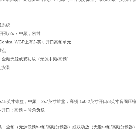
道系统
开孔/2x 7-中频，密封
iptic Conical WGP上有2-英寸开口高频单元
挂点
：全频无源或双功放（无源中频/高频）
定安装
x15英寸锥盆；中频 – 2x7英寸锥盆；高频-1x0.2英寸开口/3英寸音圈压缩驱
体开口；高频 – 号角负载
换：全频（无源低频/中频/高频分频器）或双功放（无源中频/高频分频器