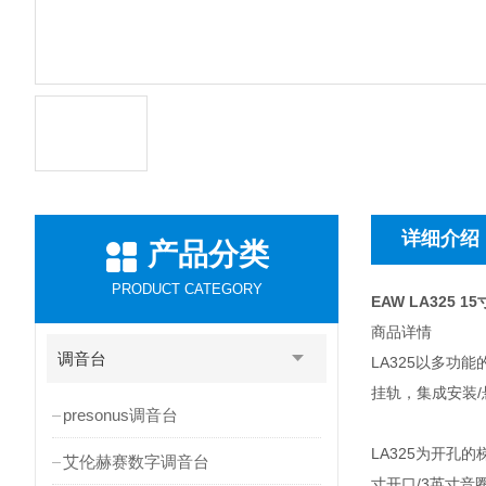
详细介绍
产品分类
PRODUCT CATEGORY
EAW LA325 
商品详情
调音台
LA325以多
挂轨，集成安装
presonus调音台
LA325为开孔的
艾伦赫赛数字调音台
寸开口/3英寸