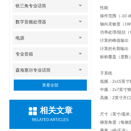
铁三角专业话筒
性能
操作范围（-10 dB,
数字音频处理器
轴向灵敏度（1W @
功率处理/阻抗（W 
电源
计算的峰值输出（d
计算的长期输出（d
专业音箱
标称覆盖（度数）
森海塞尔专业话筒
子系统
低频：2x15英
查看全部
中频：2x7英寸
高频：2英寸开口压
相关文章
尺寸（英寸/毫米）:高
RELATED ARTICLES
梯形角度（每侧度
重量（磅/千克）:净