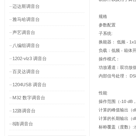
迈达斯调音台
规格
雅马哈调音台
参数配置
声艺调音台
子系统:
换能器： 低频 - 1
八编组调音台
负载：低频 - 箱体
1202-vlz3 调音台
操作模式：
功放通道：双功放低
百灵达调音台
内部信号处理： DSP带
1204USB 调音台
性能
M32 数字调音台
操作范围（-10 dB，
计算的峰值输出（dB 
12路调音台
计算的长期输出（dB 
8路调音台
标称覆盖（度数）:水