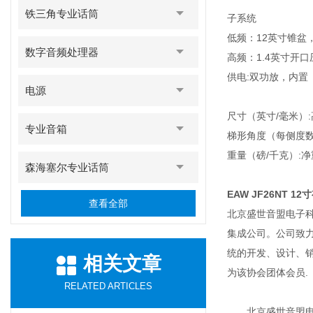
铁三角专业话筒
子系统
低频：12英寸锥盆
数字音频处理器
高频：1.4英寸开
供电:双功放，内置
电源
尺寸（英寸/毫米）:高度
专业音箱
梯形角度（每侧度数）
重量（磅/千克）:净重：
森海塞尔专业话筒
EAW JF26NT 1
查看全部
北京盛世音盟电子科
集成公司。公司致
统的开发、设计、
相关文章
为该协会团体会员.
RELATED ARTICLES
北京盛世音盟电子