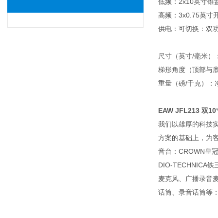
低频：2x10英寸
高频：3x0.75英
供电：可切换：双功
尺寸（英寸/毫米）：高度
梯形角度（顶部与底
重量（磅/千克）：净
EAW JFL213 双
我们以雄厚的科技
方案的基础上，为客户
音台：CROWN皇冠功
DIO-TECHN
麦克风、广播录音
话筒、录音话筒等：D