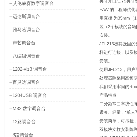
英寸开口/1.75
艾伦赫赛数字调音台
EAW 的工程师优
迈达斯调音台
用直径 为35mm（
装（2个模块的音箱
雅马哈调音台
安装。
声艺调音台
JFL213极其强
杆进行连接，以及模块
八编组调音台
安装。
1202-vlz3 调音台
使用JFL213，
处理器除采用高频阴
百灵达调音台
我们采用牢固的Ro
1204USB 调音台
产品特点
二分频常曲率线性
M32 数字调音台
紧凑、轻量，“单人
安装简单，可吊挂
12路调音台
双模块支柱安装阵
8路调音台