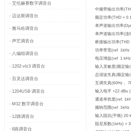
艾伦赫赛数字调音台
中频带输出功率(THD =
迈达斯调音台
额定功率(THD < 0.1%
单声道输出功率(Dynami
雅马哈调音台
单声道输出功率(连续，1k
声艺调音台
桥接输出功率(THD = 1
功率带宽(ref. 1kHz 
八编组调音台
电压增益(ref. 1 kHz)
1202-vlz3 调音台
输入灵敏度(额定输出功率下
总谐波失真(额定输出功率
百灵达调音台
互调失真(60Hz， 7kH
1204USB 调音台
输入电平 +22 dBu (9
通道串扰度(ref. 1k
M32 数字调音台
频响范围(ref. 1kHz (
输入阻抗(平衡) 20 
12路调音台
阻尼系数(1kHz) > 3
8路调音台