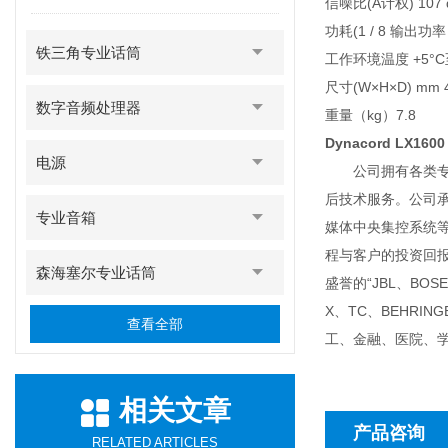
信噪比(A计权) 107 
功耗(1 / 8 输出功率 
铁三角专业话筒
工作环境温度 +5°C至
尺寸(W×H×D) mm 48
数字音频处理器
重量（kg）7.8
Dynacord LX160
电源
公司拥有各类专职
后技术服务。公司
专业音箱
媒体中央集控系统
程与客户的投资回
森海塞尔专业话筒
盛誉的“JBL、BOSE
X、TC、BEHR
查看全部
工、金融、医院、
相关文章
产品咨询
RELATED ARTICLES