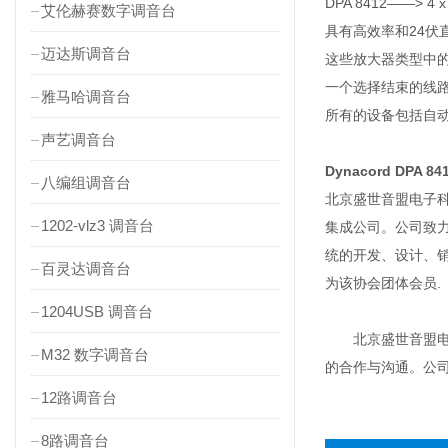
DPA 8412——> 4 x 
艾伦赫赛数字调音台
具有高效率和24伏
迈达斯调音台
这些放大器类型中
一个选择结束的线
雅马哈调音台
所有的设备包括自动切
声艺调音台
Dynacord DPA 8
八编组调音台
北京盛世音盟电子科
1202-vlz3 调音台
集成公司。公司致
统的开发、设计、
百灵达调音台
为该协会团体会员.
1204USB 调音台
北京盛世音盟电子
M32 数字调音台
的合作与沟通。公
12路调音台
8路调音台