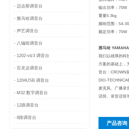
迈达斯调音台
输出功率：70W
重量5.3kg
雅马哈调音台
频响范围：54-30
声艺调音台
额定功率：70W
八编组调音台
雅马哈 YAMAHA
1202-vlz3 调音台
我们以雄厚的科
方案的基础上，为
百灵达调音台
音台：CROWN皇
1204USB 调音台
DIO-TECH
麦克风、广播录
M32 数字调音台
话筒、录音话筒等：
12路调音台
8路调音台
产品咨询