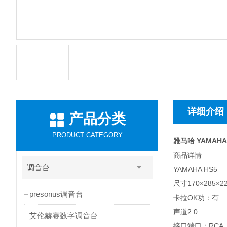
详细介绍
产品分类
PRODUCT CATEGORY
雅马哈 YAMAHA
商品详情
调音台
YAMAHA HS5
尺寸170×285×2
presonus调音台
卡拉OK功：有
声道2.0
艾伦赫赛数字调音台
接口端口：RCA