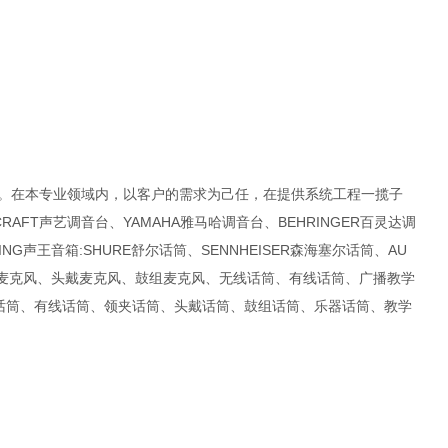
战。在本专业领域内，以客户的需求为己任，在提供系统工程一揽子
AFT声艺调音台、YAMAHA雅马哈调音台、BEHRINGER百灵达调
ING声王音箱:SHURE舒尔话筒、SENNHEISER森海塞尔话筒、AU
乐器麦克风、头戴麦克风、鼓组麦克风、无线话筒、有线话筒、广播教学
话筒、有线话筒、领夹话筒、头戴话筒、鼓组话筒、乐器话筒、教学