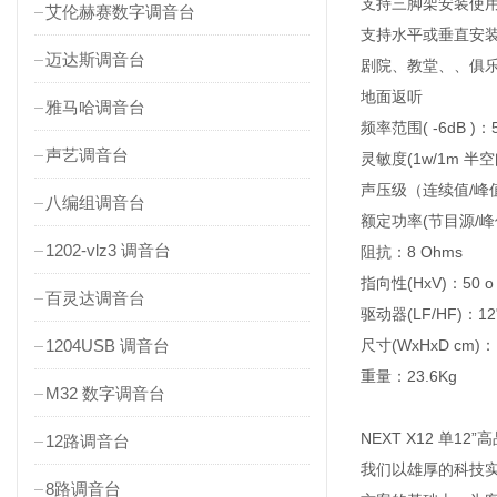
支持三脚架安装使
艾伦赫赛数字调音台
支持水平或垂直安
迈达斯调音台
剧院、教堂、、俱
地面返听
雅马哈调音台
频率范围( -6dB )：5
声艺调音台
灵敏度(1w/1m 半空
声压级（连续值/峰值）：
八编组调音台
额定功率(节目源/峰值
1202-vlz3 调音台
阻抗：8 Ohms
指向性(HxV)：50 o -
百灵达调音台
驱动器(LF/HF)：12"
1204USB 调音台
尺寸(WxHxD cm)： 4
重量：23.6Kg
M32 数字调音台
NEXT X12 单12
12路调音台
我们以雄厚的科技
8路调音台