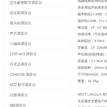
低频线圈采用的是相同
艾伦赫赛数字调音台
体采用波罗的海多
迈达斯调音台
频率响应(+-3dB)：68
指向性(-6dB，H x V
雅马哈调音台
驱动器：LF 12" 
声艺调音台
持续功率（节目源/峰值
标称阻抗：8 Ohm
八编组调音台
灵敏度：LF 105dB(1
1202-vlz3 调音台
声压级(持续/峰值)：LF
连接器：2 x NL4 Sp
百灵达调音台
箱体材料：15mm
1204USB 调音台
尺寸(WxHxD)：518
重量：16.7Kg
M32 数字调音台
NEXT LAm112x
12路调音台
北京盛世音盟电子科
8路调音台