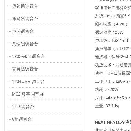
迈达斯调音台
双通道开关电源D 类
系统preset 预置6 
雅马哈调音台
频率响应（-6 dB）：3
声艺调音台
额定功率:425W
声压级：132.4 dB（
八编组调音台
扬声器单元：1*12”
1202-vlz3 调音台
连接器：信号 2*XL
功放技术：两通道开
百灵达调音台
功率（RMS/节目源/峰
1204USB 调音台
工作电压：180V-24
功耗：770W
M32 数字调音台
尺寸: 448 x 556 x 
重量: 37.1 kg
12路调音台
8路调音台
NEXT HFA115S
北京盛世音盟电子科