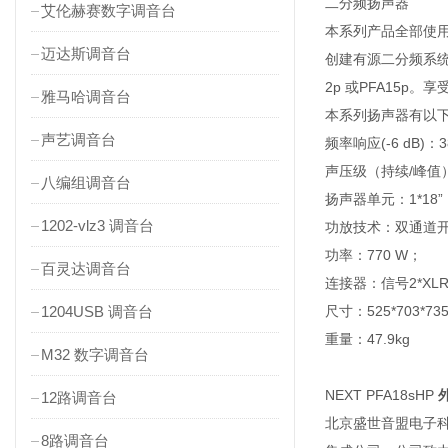
二分频扬声器
艾伦赫赛数字调音台
本系列产品全部使
迈达斯调音台
创建有源二分频系统
2p 或PFA15
雅马哈调音台
本系列扬声器有以下
声艺调音台
频率响应(-6 dB)：38 
声压级（持续/峰值）：13
八编组调音台
扬声器单元：1*18”
1202-vlz3 调音台
功放技术：双通道开
功率：770 W；
百灵达调音台
连接器：信号2*XLR;
1204USB 调音台
尺寸：525*703*73
重量：47.9kg
M32 数字调音台
NEXT PFA18sHP
12路调音台
北京盛世音盟电子科
8路调音台