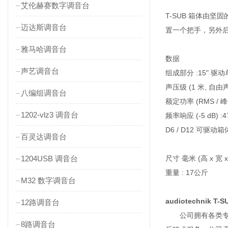
艾伦赫赛数字调音台
T-SUB 箱体由
迈达斯调音台
置一个把手，另外后面
雅马哈调音台
数据
声艺调音台
组成部分 :15" 驱
声压级 (1 米, 自由声场
八编组调音台
额定功率 (RMS / 峰值 
1202-vlz3 调音台
频率响应 (-5 dB) :47 
D6 / D12 可驱动箱
百灵达调音台
1204USB 调音台
尺寸 毫米 (高 x 宽 x 
重量 : 17公斤
M32 数字调音台
audiotechnik 
12路调音台
公司拥有各类专职
8路调音台