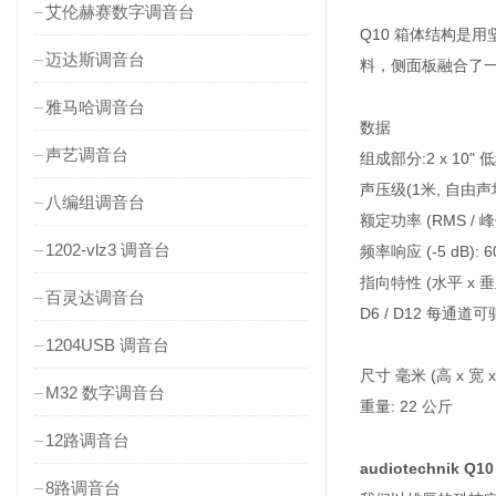
艾伦赫赛数字调音台
Q10 箱体结构是
迈达斯调音台
料，侧面板融合了一
雅马哈调音台
数据
声艺调音台
组成部分:2 x 10"
声压级(1米, 自由声场)1 
八编组调音台
额定功率 (RMS / 峰值 
1202-vlz3 调音台
频率响应 (-5 dB): 60 
指向特性 (水平 x 垂直)
百灵达调音台
D6 / D12 每通道可
1204USB 调音台
尺寸 毫米 (高 x 宽 x 
M32 数字调音台
重量: 22 公斤
12路调音台
audiotechnik 
8路调音台