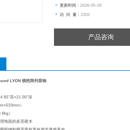
更新时间：
2026-05-28
访 问 量：
2202
产品咨询
Sound LYON 线性阵列音响
4.85”高×21.00”深
mm×533mm）
.8kg）
纹理饰面的多层硬木
形网眼钢制网罩带有黑色声学透声幕布