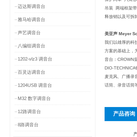
迈达斯调音台
吊装 两端框架带有
释放销以及可拆
雅马哈调音台
声艺调音台
美亚声 Meyer 
我们以雄厚的科
八编组调音台
方案的基础上，为
1202-vlz3 调音台
音台：CROWN皇
DIO-TECH
百灵达调音台
麦克风、广播录
1204USB 调音台
话筒、录音话筒等：
M32 数字调音台
12路调音台
产品咨询
8路调音台