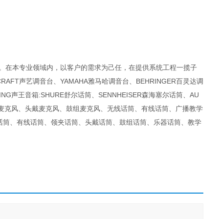
战。在本专业领域内，以客户的需求为己任，在提供系统工程一揽子
AFT声艺调音台、YAMAHA雅马哈调音台、BEHRINGER百灵达调
ING声王音箱:SHURE舒尔话筒、SENNHEISER森海塞尔话筒、AU
乐器麦克风、头戴麦克风、鼓组麦克风、无线话筒、有线话筒、广播教学
话筒、有线话筒、领夹话筒、头戴话筒、鼓组话筒、乐器话筒、教学