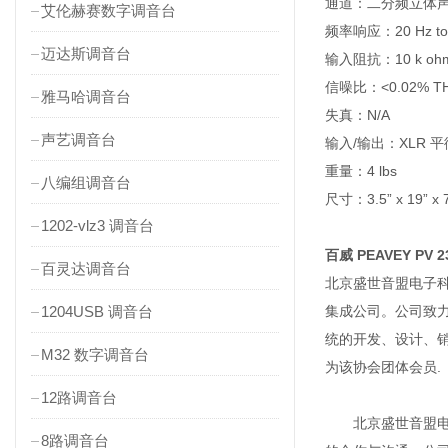
通道：二分频立体声
艾伦赫赛数字调音台
频率响应：20 Hz to 20
迈达斯调音台
输入阻抗：10 k o
信噪比：<0.02% THD
雅马哈调音台
失真：N/A
声艺调音台
输入/输出：XLR 平
重量：4 lbs
八编组调音台
尺寸：3.5” x 19” x 7
1202-vlz3 调音台
百威 PEAVEY PV 
百灵达调音台
北京盛世音盟电子科
1204USB 调音台
集成公司。公司致
统的开发、设计、
M32 数字调音台
为该协会团体会员.
12路调音台
北京盛世音盟电子
8路调音台